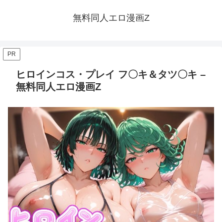
無料同人エロ漫画Z
PR
ヒロインコス・プレイ フ〇キ＆タツ〇キ –
無料同人エロ漫画Z