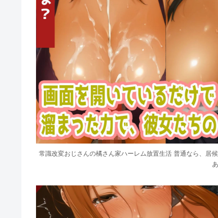
常識改変おじさんの橘さん家ハーレム放置生活 普通なら、居
あ